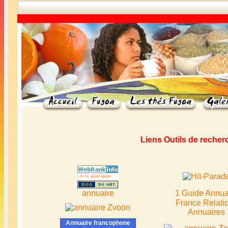
Liens Outils de recher
sté dans la catégorie
Arts plastiques
:
Arts plastiques
annuaire
1 Guide Annua
France Relati
Annuaires
Annuaire francophone