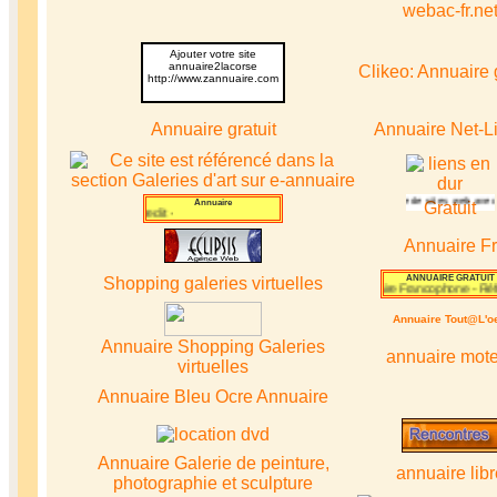
webac-fr.ne
Ajouter votre site
annuaire2lacorse
Clikeo: Annuaire g
http://www.zannuaire.com
Annuaire gratuit
Annuaire Net-L
annuaire babulle
est un
annuaire
gratuit généraliste de sites web avec 
Annuaire
Gratuit
it
-
Annuaire
-
Voyage
-
Credit
-
Annuaire Fr
ANNUAIRE GRATUIT
Shopping
galeries virtuelles
Annuaire Francophone
-
Référ
Annuaire Tout@L'oe
Annuaire Gratuit
-
Annuaire
-
Gratuit
-
Annuaire Gra
Annuaire Shopping
Galeries
annuaire mot
virtuelles
Annuaire Bleu
Ocre Annuaire
Annuaire Galerie de peinture,
annuaire libr
photographie et sculpture