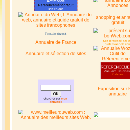
Actimonde
Rererencement gratuit
lien en dur
shopping et ann
gratuit
l'annuaire régional
Site referencé par le
Annuaire de France
professionnels.co
Annuaire et sélection de sites
REFERENCEME
Annuaire Trouveas
Galeries
Exposition sur 
annuaire
chercher sur
mon-
annuaire