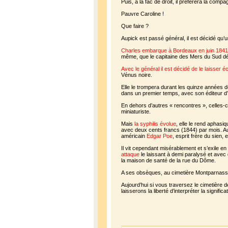
Puis, à la fac de droit, il préfèrera la comp
Pauvre Caroline !
Que faire ?
Aupick est passé général, il est décidé qu’
Charles embarque à Bordeaux en juin 1841 
même, que le capitaine des Mers du Sud dé
Avec le général il est décidé de le laisser éc
Vénus noire.
Elle le trompera durant les quinze années
dans un premier temps, avec son éditeur d’ê
En dehors d’autres « rencontres », celles-ci
miniaturiste.
Mais
la syphilis évolue
, elle le rend aphas
avec deux cents francs (1844) par mois. Auss
américain
Edgar Poe
, esprit frère du sien,
Il vit cependant misérablement et s’exile e
attaque
le laissant à demi paralysé et avec
la maison de santé de la rue du Dôme.
A ses obsèques, au cimetière Montparnass
Aujourd’hui si vous traversez le cimetière d
laisserons la liberté d’interpréter la signi