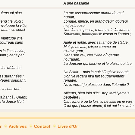
A une passante
tiens-toi plus
La rue assourdissante autour de moi
hurlait,
end ; le voici :
Longue, mince, en grand deuil, douleur
eloppe la ville,
majestueuse,
 autres le souci.
Une femme passa, d’une main fastueuse
Soulevant, balançant le feston et l’ourlet ;
multitude vile,
e bourreau sans
Agile et noble, avec sa jambe de statue.
Moi, je buvais, crispé comme un
 la fête servile,
extravagant,
ain ; viens par
Dans son œil, ciel livide où germe
l’ouragan,
La douceur qui fascine et le plaisir qui tue,
 les défuntes
Un éclair… puis la nuit ! Fugitive beauté
bes surannées ;
Dont le regard m’a fait soudainement
Regret souriant ;
renaître,
Ne te verrai-je plus que dans l’éternité ?
mir sous une
Ailleurs, bien loin d’ici ! trop tard ! jamais
aînant à l’Orient,
peut-être !
 la douce Nuit
Car j’ignore où tu fuis, tu ne sais où je vais,
O toi que j’eusse aimée, ô toi qui le savais !
r
Archives
Contact
Livre d’Or