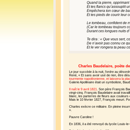
Quand la pierre, opprimant 
Et tes flancs qu’assouplit 
Empêchera ton cœur de battr
Et tes pieds de courir leur
Le tombeau, confident de m
(Car le tombeau toujours c
Durant ces longues nuits d
Te dira : « Que vous sert, c
De n’avoir pas connu ce qu
Et le ver rongera ta peau 
Charles Baudelaire, poète de
Le jour succède à la nuit, l’ordre au désord
René, « Et sans avoir usé de rien, être désa
tourmente napoléonienne, et laissera la pla
Galerie Apollinaire était un symboliste, Ba
Il naît le 9 avril 1821
. Son père François Baud
vingt-cinq. François Baudelaire avait travai
blanc, les parterres de fleurs aux couleurs
Mais le 10 février 1827, François meurt. 
Charles exècre ce militaire. En pleine insurre
».
Pauvre Caroline !
En 1836, il a été renvoyé du lycée Louis-le-