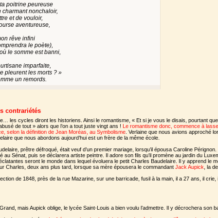
ta poitrine peureuse
un charmant nonchaloir,
e et de vouloir,
 course aventureuse,
on rêve infini
omprendra le poète),
’où le somme est banni,
ourtisane imparfaite,
e pleurent les morts ? »
comme un remords.
s contrariétés
re… les cycles diront les historiens. Ainsi le romantisme, « Et si je vous le disais, pourtant q
busé de tout » alors que l’on a tout juste vingt ans !
Le romantisme donc, commence à lasser 
ce, selon la définition de Jean Moréas, au Symbolisme
. Verlaine que nous avions approché lor
udelaire que nous abordons aujourd’hui est un frère de la même école.
elaire, prêtre défroqué, était veuf d’un premier mariage, lorsqu’il épousa Caroline Pérignon. I
llé au Sénat, puis se déclarera artiste peintre. Il adore son fils qu’il promène au jardin du Lu
 éclatantes seront le monde dans lequel évoluera le petit Charles Baudelaire. Il y apprend le
Pour Charles, deux ans plus tard, lorsque sa mère épousera le commandant
Jack Aupick
, la 
ction de 1848, près de la rue Mazarine, sur une barricade, fusil à la main, il a 27 ans, il crie, il 
Grand, mais Aupick oblige, le lycée Saint-Louis a bien voulu l’admettre. Il y décrochera son b