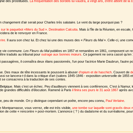
agnie des prostituées.
La fréquentation des bordels lui vaudra, à vingt ans, d’être atteint de la s
un changement d’air serait pour Charles très salutaire. Le vent du large pourquoi pas ?
sur le paquebot «Mers du Sud ». Destination Calcutta.
Mais à l’île de la Réunion, en escale,
cidera de le renvoyer en France.
rire.
Il aura son chez lui. Et chez lui une des muses des «
Fleurs du Mal
». Celle-ci, une co
 de vie commune.
Les Fleurs du Mal
publiées en 1857 et remaniées en 1861, composent un recu
tre traduits au tribunal pour
outrage aux bonnes mœurs
. Ce jugement ne sera cassé qu’en 
 passagères, il connaîtra deux élans passionnés, l’un pour l’actrice Marie Daubrun, l’autre pou
ique. Des maux de tête incessants le poussent à abuser
d’opium et de haschich
. Couvert de
d
i se lancera-t-il dans la critique d’art (salons 1845-1846 - exposition universelle de 1855 et 
 et se consacrera à la traduction de ses contes.
n Belgique. Mais c’est un échec. Peu d’auditeurs viennent à ses conférences. C’est à Namur, l
 de grandes difficultés d’élocution. Ramené à Paris
il finira ses jours le 31 août 1867
après avo
e, peu de monde. On y distingue cependant un poète, encore peu connu,
Paul Verlaine
.
e Montparnasse, vous verrez, elle est très visible,
une tombe sur laquelle sont gravés deux n
fication de cette « rencontre » post-mortem. L’annonce ( ? ) du dadaïsme et du surréalisme, pou