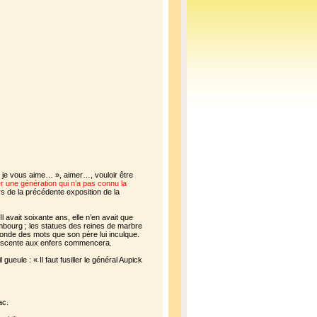
ue je vous aime… », aimer…, vouloir être
une génération qui n’a pas connu la
s de la précédente exposition de la
l avait soixante ans, elle n’en avait que
xembourg ; les statues des reines de marbre
 monde des mots que son père lui inculque.
descente aux enfers commencera.
gueule : « Il faut fusiller le général Aupick
ac.