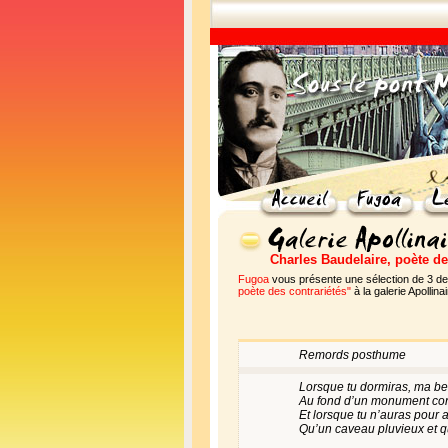
Charles Baudelaire, poète de
Fugoa
vous présente une sélection de 3 de
poète des contrariétés"
à la galerie Apollina
Remords posthume
Lorsque tu dormiras, ma be
Au fond d’un monument cons
Et lorsque tu n’auras pour 
Qu’un caveau pluvieux et q