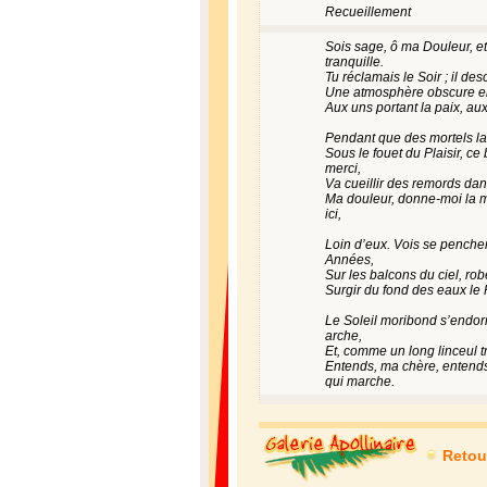
Recueillement
Sois sage, ô ma Douleur, et 
tranquille.
Tu réclamais le Soir ; il desc
Une atmosphère obscure env
Aux uns portant la paix, aux
Pendant que des mortels la 
Sous le fouet du Plaisir, c
merci,
Va cueillir des remords dans
Ma douleur, donne-moi la m
ici,
Loin d’eux. Vois se pencher
Années,
Sur les balcons du ciel, ro
Surgir du fond des eaux le 
Le Soleil moribond s’endor
arche,
Et, comme un long linceul tr
Entends, ma chère, entends
qui marche.
Retou