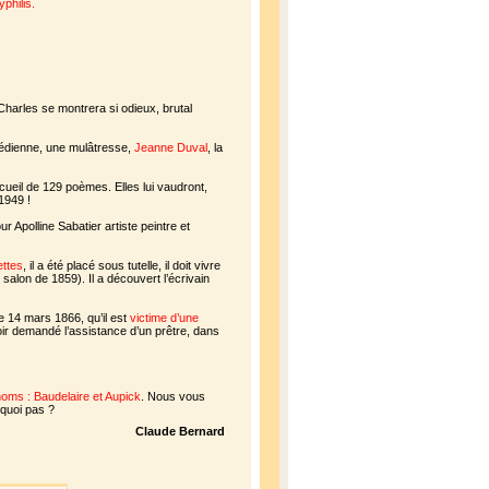
yphilis.
 Charles se montrera si odieux, brutal
médienne, une mulâtresse,
Jeanne Duval
, la
eil de 129 poèmes. Elles lui vaudront,
1949 !
r Apolline Sabatier artiste peintre et
ettes
, il a été placé sous tutelle, il doit vivre
salon de 1859). Il a découvert l’écrivain
e 14 mars 1866, qu’il est
victime d’une
ir demandé l’assistance d’un prêtre, dans
oms : Baudelaire et Aupick
. Nous vous
rquoi pas ?
Claude Bernard